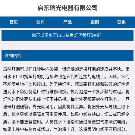
启东瑞光电器有限公司
首页
公司
产品
案例
联系
你可以用水下LED捕鱼灯代替灯泡吗？
详细内容
虽然灯泡可以在几秒钟内破裂，但遗憾的是换灯泡的速度并不快。来
自水下LED捕鱼灯的灯泡都密封在它们所连接的电线上。因此，它们
不能简单地拧入和拧出。为了换灯泡，您需要将电线和破碎的灯泡运
送到水下鱼灯制造厂进行维修和换。换灯泡是一个多步骤的过程。将
灯泡的旧外壳从电线上切下并扔掉。每个外壳都密封在灯泡上。一旦
玻璃灯泡破裂，外壳就可用，因此将其丢弃。将旧外壳从导线上取下
后，检查导线以保障其可重复使用。如果电线有缺口，切口或已经变
质，则不能重复使用。人员在水下浸没时通过泵送空气来测试电线。
如果电线中有刻痕或切口，气泡将上升，这将表明电线不可用部分。