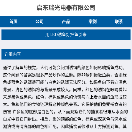
启东瑞光电器有限公司
首页
公司
产品
案例
联系
用LED诱鱼灯把鱼引来
详细内容
通过了解鱼的视觉，人们可能会问到诱饵的颜色如何影响捕鱼成功。
这个问题的答案是很多产品炒作的主题。除非诱饵接近鱼类，否则绿
色或蓝色的诱饵很可能与白色的诱饵无法区分。如果鱼向下看向深色
背景，浅色的诱饵将与背景形成较大。同样，红色的诱饵在眼睛看起
来是黑色或黑色。红色，棕色或黑色的诱饵与向上看水面的鱼形成较
大。鱼和他们的食物链理解这种颜色关系。它保护他们免受捕食者的
伤害 许多鱼的底部是白色的。从下面观察它们的捕食者很难从水面的
白光中将它们射出。相反，鱼的顶部的红色，棕色或深灰色与深水或
湖泊或海湾底部的颜色相匹配，因此捕食者很难从上方探测到鱼。其