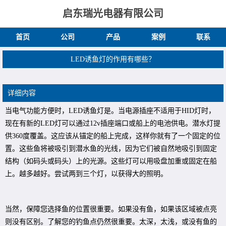
启东瑞光电器有限公司
首页
公司
产品
案例
联系
LED诱鱼灯的作用有哪些？
详细内容
当电气功能方便时，LED诱鱼灯是。当电源插座不适用于HID灯时，
现在有新的LED灯可以通过12v插座端口或船上的电池供电。潜水灯提
供360度覆盖。这应该从锚定的船上完成，这样你就有了一个固定的位
置。这些鱼将被吸引到潜水鱼的光线，因为它们被自然地吸引到固定
结构（如码头或码头）上的光源。这些灯可以用吸盘加重或固定在船
上。越多越好。尝试两到三个灯，以获得大的照明。
当然，保障您选择鱼的位置很重要。如果没有鱼，如果该区域被点亮
则没有区别。了解您的钓鱼点仍然很重要。太深，太浅，或没有鱼的